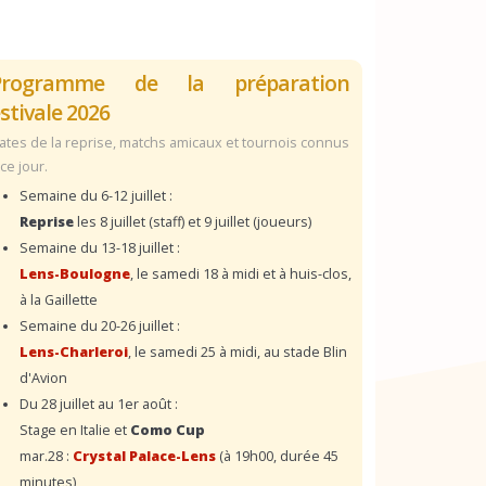
Programme de la préparation
stivale 2026
ates de la reprise, matchs amicaux et tournois connus
 ce jour.
Semaine du 6-12 juillet :
Reprise
les 8 juillet (staff) et 9 juillet (joueurs)
Semaine du 13-18 juillet :
Lens-Boulogne
, le samedi 18 à midi et à huis-clos,
à la Gaillette
Semaine du 20-26 juillet :
Lens-Charleroi
, le samedi 25 à midi, au stade Blin
d'Avion
Du 28 juillet au 1er août :
Stage en Italie et
Como Cup
mar.28 :
Crystal Palace-Lens
(à 19h00, durée 45
minutes)