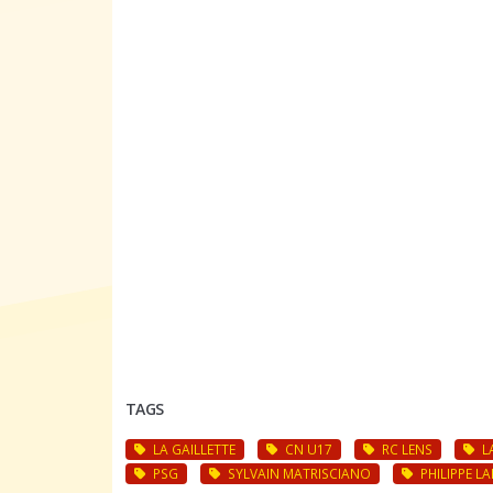
TAGS
LA GAILLETTE
CN U17
RC LENS
L
PSG
SYLVAIN MATRISCIANO
PHILIPPE L