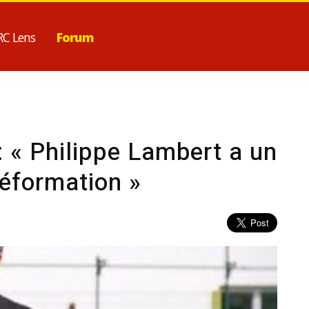
RC Lens
Forum
: « Philippe Lambert a un
réformation »