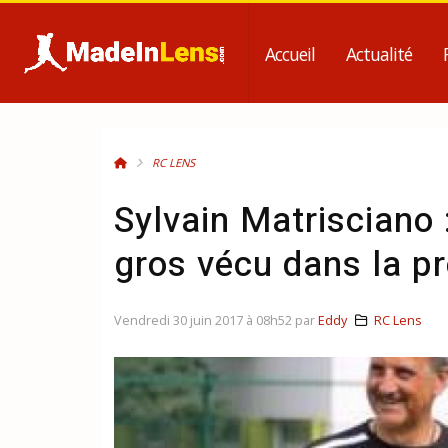
Accueil
Actualité
RC LENS
Sylvain Matrisciano 
gros vécu dans la p
Vendredi 30 juin 2017 à 08h52 par
Eddy
RC Lens