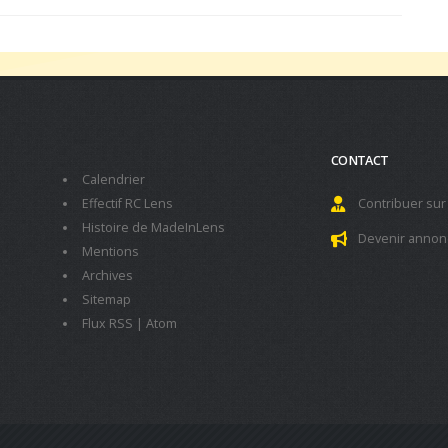
CONTACT
Calendrier
Effectif RC Lens
Contribuer sur
Histoire de MadeInLens
Devenir annon
Mentions
Archives
Sitemap
Flux RSS
|
Atom