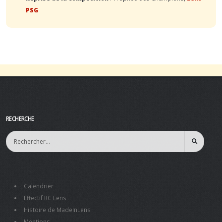
PSG
RECHERCHE
Calendrier
Effectif RC Lens
Histoire de MadeInLens
Mentions