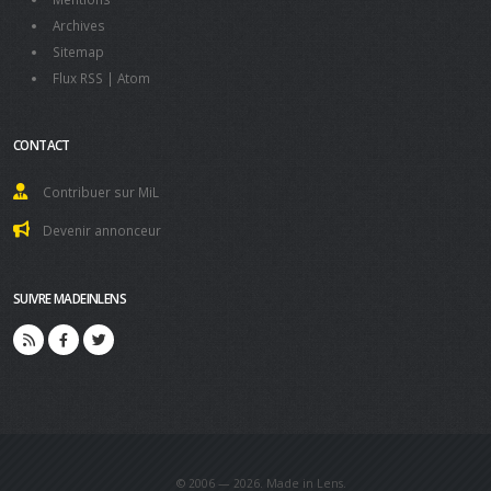
Archives
Sitemap
Flux RSS
|
Atom
CONTACT
Contribuer sur MiL
Devenir annonceur
SUIVRE MADEINLENS
© 2006 — 2026. Made in Lens.