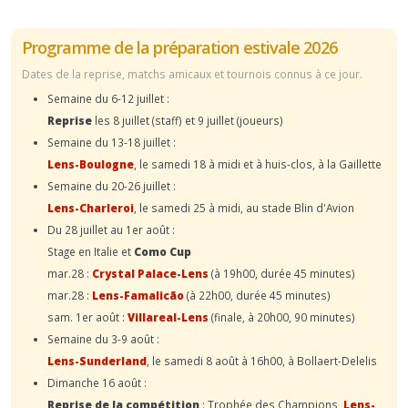
Programme de la préparation estivale 2026
Dates de la reprise, matchs amicaux et tournois connus à ce jour.
Semaine du 6-12 juillet :
Reprise
les 8 juillet (staff) et 9 juillet (joueurs)
Semaine du 13-18 juillet :
Lens-Boulogne
, le samedi 18 à midi et à huis-clos, à la Gaillette
Semaine du 20-26 juillet :
Lens-Charleroi
, le samedi 25 à midi, au stade Blin d'Avion
Du 28 juillet au 1er août :
Stage en Italie et
Como Cup
mar.28 :
Crystal Palace-Lens
(à 19h00, durée 45 minutes)
mar.28 :
Lens-Famalicão
(à 22h00, durée 45 minutes)
sam. 1er août :
Villareal-Lens
(finale, à 20h00, 90 minutes)
Semaine du 3-9 août :
Lens-Sunderland
, le samedi 8 août à 16h00, à Bollaert-Delelis
Dimanche 16 août :
Reprise de la compétition
: Trophée des Champions,
Lens-