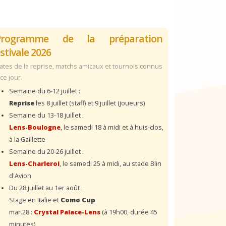
Programme de la préparation
stivale 2026
ates de la reprise, matchs amicaux et tournois connus
 ce jour.
Semaine du 6-12 juillet :
Reprise
les 8 juillet (staff) et 9 juillet (joueurs)
Semaine du 13-18 juillet :
Lens-Boulogne
, le samedi 18 à midi et à huis-clos,
à la Gaillette
Semaine du 20-26 juillet :
Lens-Charleroi
, le samedi 25 à midi, au stade Blin
d'Avion
Du 28 juillet au 1er août :
Stage en Italie et
Como Cup
mar.28 :
Crystal Palace-Lens
(à 19h00, durée 45
minutes)