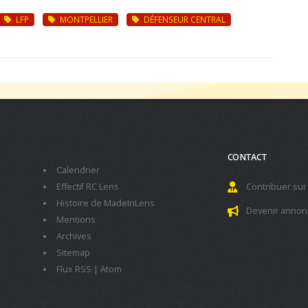
LFP
MONTPELLIER
DÉFENSEUR CENTRAL
CONTACT
Calendrier
Effectif RC Lens
Contribuer sur
Histoire de MadeInLens
Devenir annon
Mentions
Archives
Sitemap
Flux RSS
|
Atom