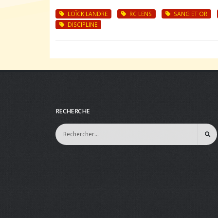
LOÏCK LANDRE
RC LENS
SANG ET OR
DISCIPLINE
RECHERCHE