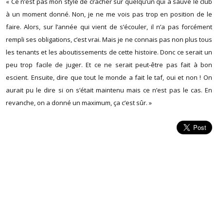
« Ce n’est pas mon style de cracher sur quelqu’un qui a sauvé le club
à un moment donné. Non, je ne me vois pas trop en position de le
faire. Alors, sur l’année qui vient de s’écouler, il n’a pas forcément
rempli ses obligations, c’est vrai. Mais je ne connais pas non plus tous
les tenants et les aboutissements de cette histoire. Donc ce serait un
peu trop facile de juger. Et ce ne serait peut-être pas fait à bon
escient. Ensuite, dire que tout le monde a fait le taf, oui et non ! On
aurait pu le dire si on s’était maintenu mais ce n’est pas le cas. En
revanche, on a donné un maximum, ça c’est sûr. »