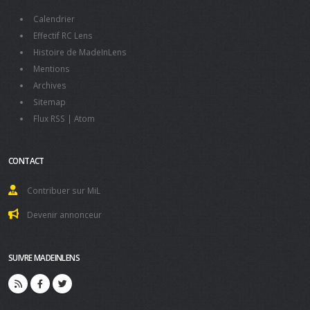
Calendrier
Effectif RC Lens
Histoire de MadeInLens
Mentions
Archives
Sitemap
Flux RSS
|
Atom
CONTACT
Contribuer sur MiL
Devenir annonceur
SUIVRE MADEINLENS