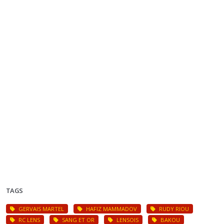
TAGS
GERVAIS MARTEL
HAFIZ MAMMADOV
RUDY RIOU
RC LENS
SANG ET OR
LENSOIS
BAKOU