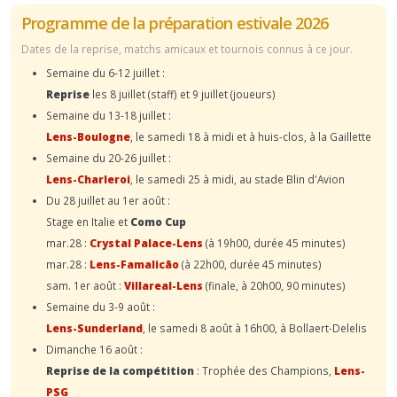
Programme de la préparation estivale 2026
Dates de la reprise, matchs amicaux et tournois connus à ce jour.
Semaine du 6-12 juillet :
Reprise
les 8 juillet (staff) et 9 juillet (joueurs)
Semaine du 13-18 juillet :
Lens-Boulogne
, le samedi 18 à midi et à huis-clos, à la Gaillette
Semaine du 20-26 juillet :
Lens-Charleroi
, le samedi 25 à midi, au stade Blin d'Avion
Du 28 juillet au 1er août :
Stage en Italie et
Como Cup
mar.28 :
Crystal Palace-Lens
(à 19h00, durée 45 minutes)
mar.28 :
Lens-Famalicão
(à 22h00, durée 45 minutes)
sam. 1er août :
Villareal-Lens
(finale, à 20h00, 90 minutes)
Semaine du 3-9 août :
Lens-Sunderland
, le samedi 8 août à 16h00, à Bollaert-Delelis
Dimanche 16 août :
Reprise de la compétition
: Trophée des Champions,
Lens-
PSG