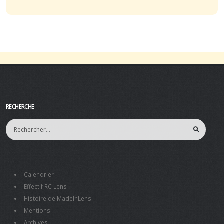
RECHERCHE
Calendrier
Effectif RC Lens
Histoire de MadeInLens
Mentions
Archives