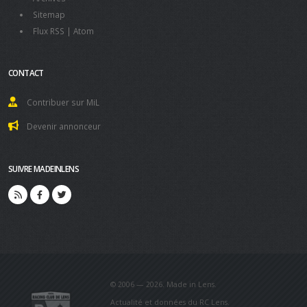
Sitemap
Flux RSS
|
Atom
CONTACT
Contribuer sur MiL
Devenir annonceur
SUIVRE MADEINLENS
© 2006 — 2026. Made in Lens.
Actualité et données du RC Lens.