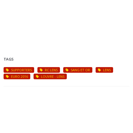
TAGS
SUPPORTERS
RC LENS
SANG ET OR
LENS
EURO 2016
LOUVRE - LENS