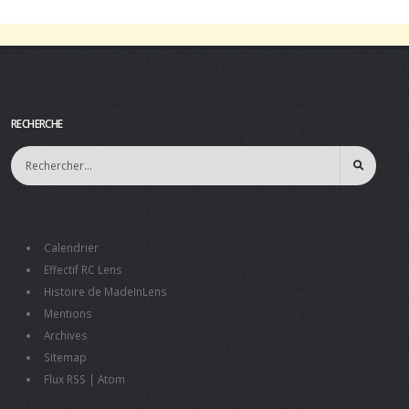
RECHERCHE
Calendrier
Effectif RC Lens
Histoire de MadeInLens
Mentions
Archives
Sitemap
Flux RSS
|
Atom