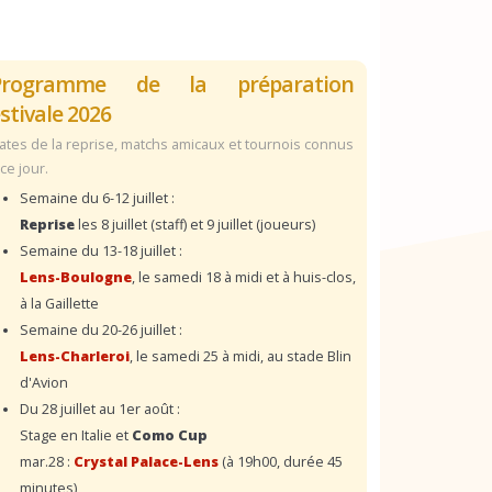
Programme de la préparation
stivale 2026
ates de la reprise, matchs amicaux et tournois connus
 ce jour.
Semaine du 6-12 juillet :
Reprise
les 8 juillet (staff) et 9 juillet (joueurs)
Semaine du 13-18 juillet :
Lens-Boulogne
, le samedi 18 à midi et à huis-clos,
à la Gaillette
Semaine du 20-26 juillet :
Lens-Charleroi
, le samedi 25 à midi, au stade Blin
d'Avion
Du 28 juillet au 1er août :
Stage en Italie et
Como Cup
mar.28 :
Crystal Palace-Lens
(à 19h00, durée 45
minutes)