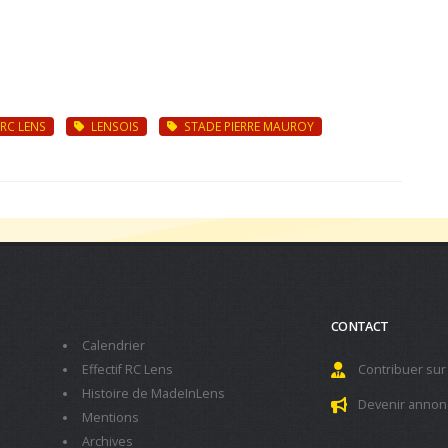
RC LENS
LENSOIS
STADE PIERRE MAUROY
CONTACT
Calendrier
Effectif RC Lens
Contribuer sur
Histoire de MadeInLens
Devenir annon
Mentions
Archives