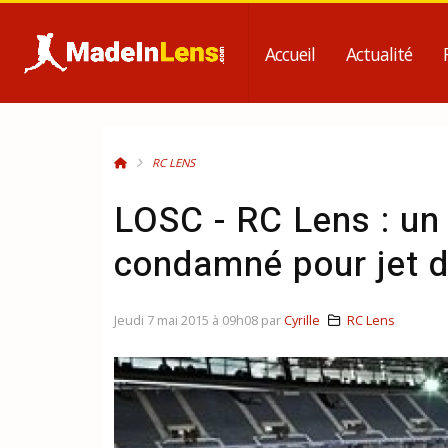
Accueil
Actualité
RC LENS
LOSC - RC Lens : un
condamné pour jet 
Jeudi 7 mai 2015 à 09h08 par
Cyrille
RC Lens