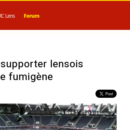
RC Lens
Forum
 supporter lensois
de fumigène