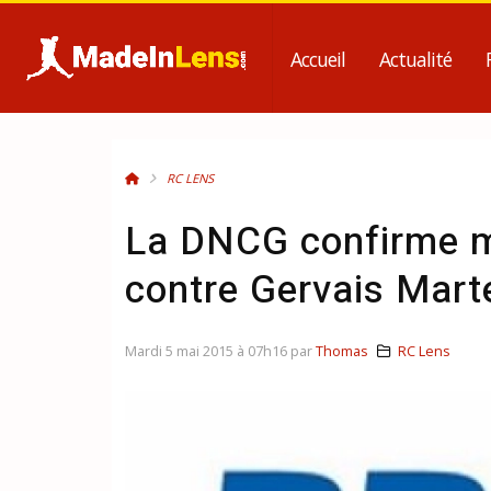
Accueil
Actualité
RC LENS
La DNCG confirme m
contre Gervais Marte
Mardi 5 mai 2015 à 07h16 par
Thomas
RC Lens