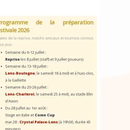
Programme de la préparation
stivale 2026
ates de la reprise, matchs amicaux et tournois connus
 ce jour.
Semaine du 6-12 juillet :
Reprise
les 8 juillet (staff) et 9 juillet (joueurs)
Semaine du 13-18 juillet :
Lens-Boulogne
, le samedi 18 à midi et à huis-clos,
à la Gaillette
Semaine du 20-26 juillet :
Lens-Charleroi
, le samedi 25 à midi, au stade Blin
d'Avion
Du 28 juillet au 1er août :
Stage en Italie et
Como Cup
mar.28 :
Crystal Palace-Lens
(à 19h00, durée 45
minutes)