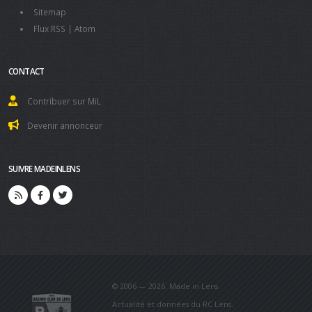
Sitemap
Flux RSS
|
Atom
CONTACT
Contribuer sur MiL
Devenir annonceur
SUIVRE MADEINLENS
© 2006 — 2026. Made in Lens.
Actualité et données du RC Lens.