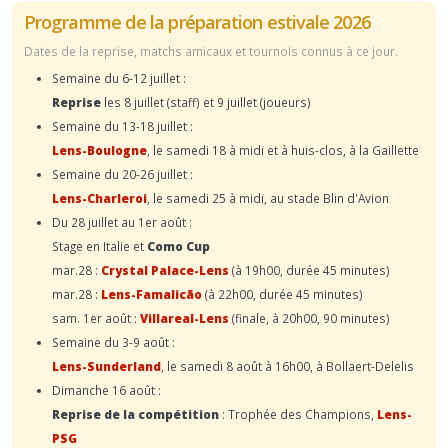
Programme de la préparation estivale 2026
Dates de la reprise, matchs amicaux et tournois connus à ce jour.
Semaine du 6-12 juillet :
Reprise
les 8 juillet (staff) et 9 juillet (joueurs)
Semaine du 13-18 juillet :
Lens-Boulogne
, le samedi 18 à midi et à huis-clos, à la Gaillette
Semaine du 20-26 juillet :
Lens-Charleroi
, le samedi 25 à midi, au stade Blin d'Avion
Du 28 juillet au 1er août :
Stage en Italie et
Como Cup
mar.28 :
Crystal Palace-Lens
(à 19h00, durée 45 minutes)
mar.28 :
Lens-Famalicão
(à 22h00, durée 45 minutes)
sam. 1er août :
Villareal-Lens
(finale, à 20h00, 90 minutes)
Semaine du 3-9 août :
Lens-Sunderland
, le samedi 8 août à 16h00, à Bollaert-Delelis
Dimanche 16 août :
Reprise de la compétition
: Trophée des Champions,
Lens-
PSG