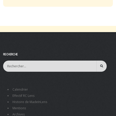
RECHERCHE
Calendrier
Effectif RC Lens
Histoire de MadeInLens
Mentions
Archives