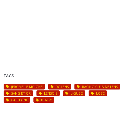
TAGS
JÉRÔME LE MOIGNE
RC LENS
RACING CLUB DE LENS
SANG ET OR
LENSOIS
LIGUE 2
LOSC
CAPITAINE
DERBY