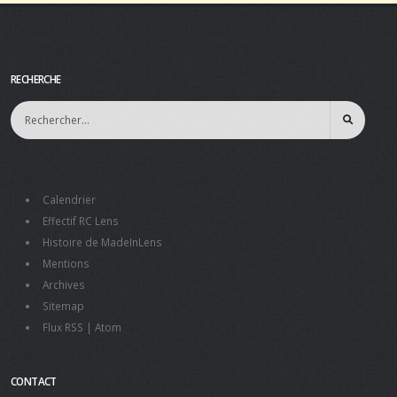
RECHERCHE
Calendrier
Effectif RC Lens
Histoire de MadeInLens
Mentions
Archives
Sitemap
Flux RSS
|
Atom
CONTACT