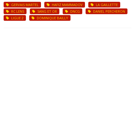
GERVAIS MARTEL
HAFIZ MAMMADOV
LA GAILLETTE
RC LENS
SANG ET OR
DNCG
DANIEL PERCHERON
LIGUE 2
DOMINIQUE BAILLY