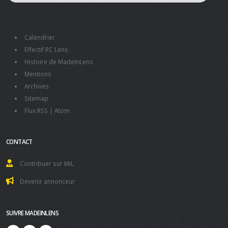
Calendrier
Effectif RC Lens
Histoire de MadeInLens
Mentions
Archives
Sitemap
Flux RSS
|
Atom
CONTACT
Contribuer sur MiL
Devenir annonceur
SUIVRE MADEINLENS