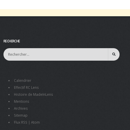
RECHERCHE
Calendrier
Effectif RC Lens
Histoire de MadeInLens
Mentions
Archives
Sitemap
Flux RSS
|
Atom