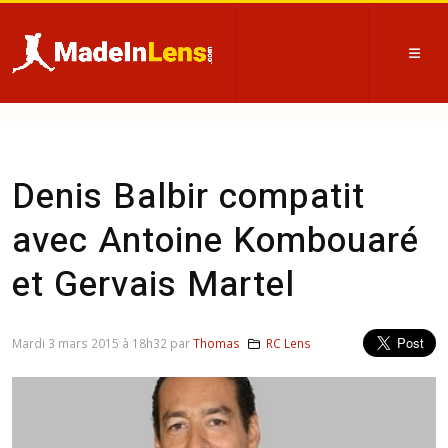
Denis Balbir compatit
avec Antoine Kombouaré
et Gervais Martel
Mardi 3 mars 2015 à 18h32 par
Thomas
RC Lens