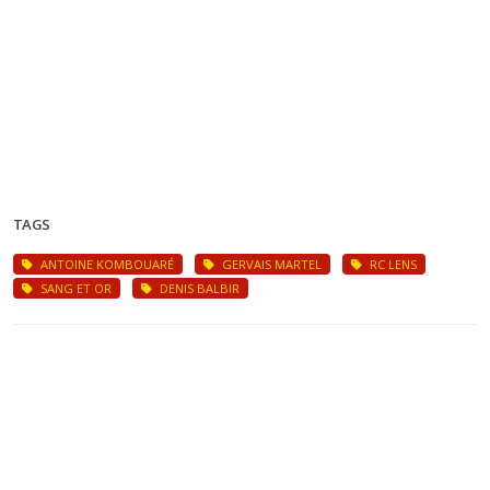
TAGS
ANTOINE KOMBOUARÉ
GERVAIS MARTEL
RC LENS
SANG ET OR
DENIS BALBIR