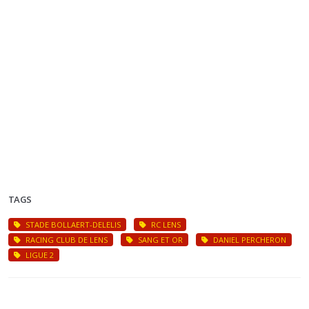
TAGS
STADE BOLLAERT-DELELIS
RC LENS
RACING CLUB DE LENS
SANG ET OR
DANIEL PERCHERON
LIGUE 2