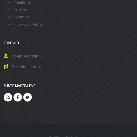
Mentions
Archives
Sitemap
Flux RSS
|
Atom
CONTACT
Contribuer sur MiL
Devenir annonceur
SUIVRE MADEINLENS