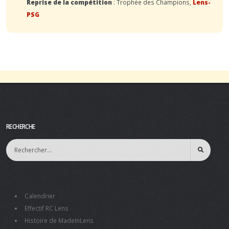
Reprise de la compétition
: Trophée des Champions,
Lens-
PSG
RECHERCHE
Calendrier
Effectif RC Lens
Histoire de MadeInLens