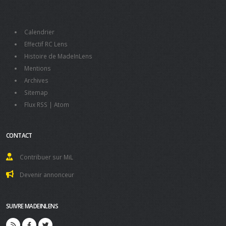
Calendrier
Effectif RC Lens
Histoire de MadeInLens
Mentions
Archives
Sitemap
Flux RSS
|
Atom
CONTACT
Contribuer sur MiL
Devenir annonceur
SUIVRE MADEINLENS