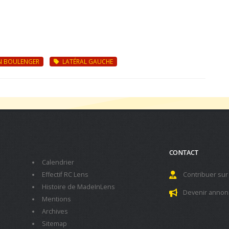
N BOULENGER
LATÉRAL GAUCHE
CONTACT
Calendrier
Effectif RC Lens
Contribuer sur
Histoire de MadeInLens
Devenir annon
Mentions
Archives
Sitemap