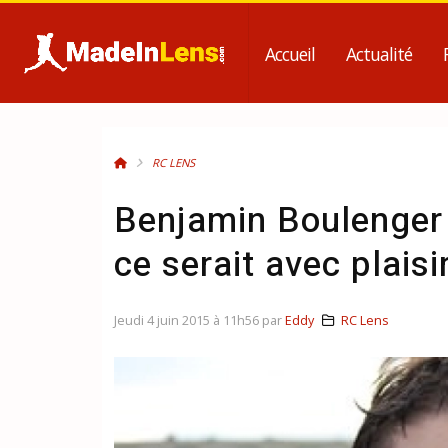
Accueil
Actualité
RC LENS
Benjamin Boulenger 
ce serait avec plaisir
Jeudi 4 juin 2015 à 11h56 par
Eddy
RC Lens