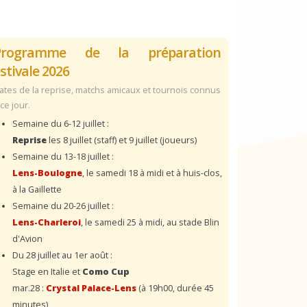
Programme de la préparation
stivale 2026
ates de la reprise, matchs amicaux et tournois connus
 ce jour.
Semaine du 6-12 juillet :
Reprise
les 8 juillet (staff) et 9 juillet (joueurs)
Semaine du 13-18 juillet :
Lens-Boulogne
, le samedi 18 à midi et à huis-clos,
à la Gaillette
Semaine du 20-26 juillet :
Lens-Charleroi
, le samedi 25 à midi, au stade Blin
d'Avion
Du 28 juillet au 1er août :
Stage en Italie et
Como Cup
mar.28 :
Crystal Palace-Lens
(à 19h00, durée 45
minutes)