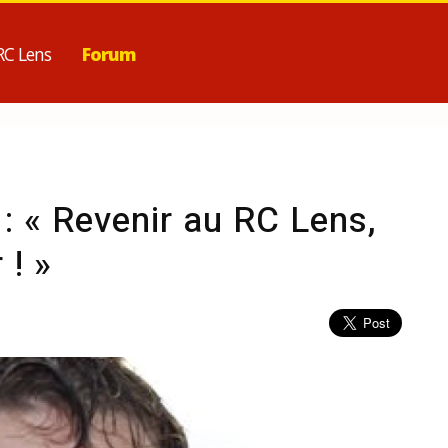
RC Lens
Forum
: « Revenir au RC Lens,
 ! »