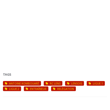
TAGS
ANTOINE KOMBOUARÉ
RC LENS
LENSOIS
LIGUE 1
LIGUE 2
ENTRAÎNEUR
RELÉGATION