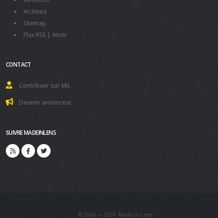
Archives
Sitemap
Flux RSS
|
Atom
CONTACT
Contribuer sur MiL
Devenir annonceur
SUIVRE MADEINLENS
© 2006 — 2026. Made in Lens.