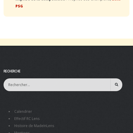
PSG
RECHERCHE
Calendrier
Effectif RC Lens
Histoire de MadeInLens
Mentions