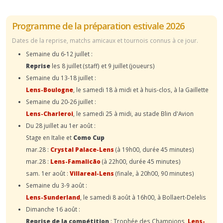
Programme de la préparation estivale 2026
Dates de la reprise, matchs amicaux et tournois connus à ce jour.
Semaine du 6-12 juillet :
Reprise
les 8 juillet (staff) et 9 juillet (joueurs)
Semaine du 13-18 juillet :
Lens-Boulogne
, le samedi 18 à midi et à huis-clos, à la Gaillette
Semaine du 20-26 juillet :
Lens-Charleroi
, le samedi 25 à midi, au stade Blin d'Avion
Du 28 juillet au 1er août :
Stage en Italie et
Como Cup
mar.28 :
Crystal Palace-Lens
(à 19h00, durée 45 minutes)
mar.28 :
Lens-Famalicão
(à 22h00, durée 45 minutes)
sam. 1er août :
Villareal-Lens
(finale, à 20h00, 90 minutes)
Semaine du 3-9 août :
Lens-Sunderland
, le samedi 8 août à 16h00, à Bollaert-Delelis
Dimanche 16 août :
Reprise de la compétition
: Trophée des Champions,
Lens-