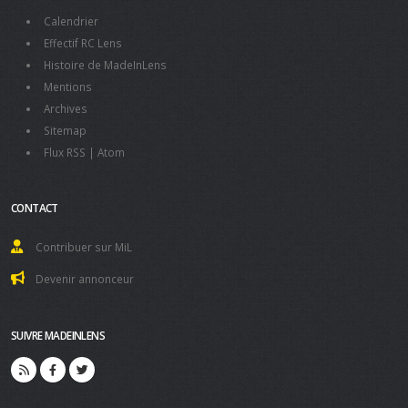
Calendrier
Effectif RC Lens
Histoire de MadeInLens
Mentions
Archives
Sitemap
Flux RSS
|
Atom
CONTACT
Contribuer sur MiL
Devenir annonceur
SUIVRE MADEINLENS