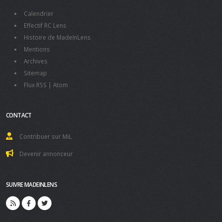
Calendrier
Effectif RC Lens
Histoire de MadeInLens
Mentions
Archives
Sitemap
Flux RSS
|
Atom
CONTACT
Contribuer sur MiL
Devenir annonceur
SUIVRE MADEINLENS