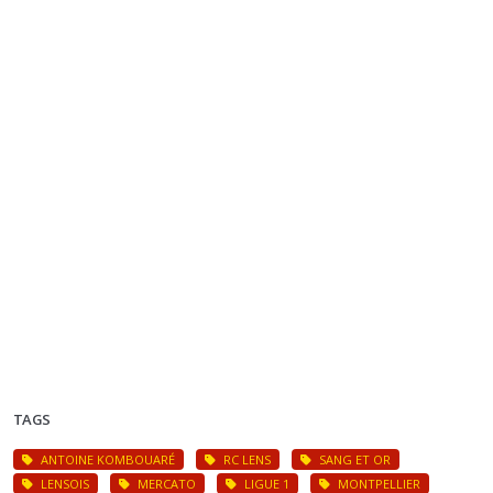
TAGS
ANTOINE KOMBOUARÉ
RC LENS
SANG ET OR
LENSOIS
MERCATO
LIGUE 1
MONTPELLIER