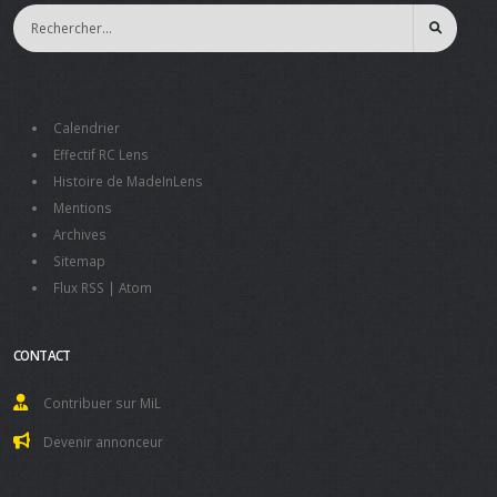
Calendrier
Effectif RC Lens
Histoire de MadeInLens
Mentions
Archives
Sitemap
Flux RSS
|
Atom
CONTACT
Contribuer sur MiL
Devenir annonceur