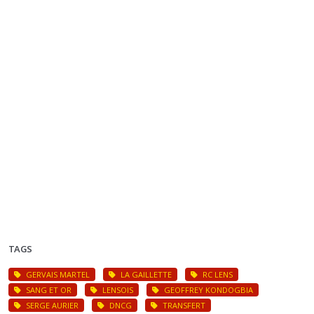
TAGS
GERVAIS MARTEL
LA GAILLETTE
RC LENS
SANG ET OR
LENSOIS
GEOFFREY KONDOGBIA
SERGE AURIER
DNCG
TRANSFERT