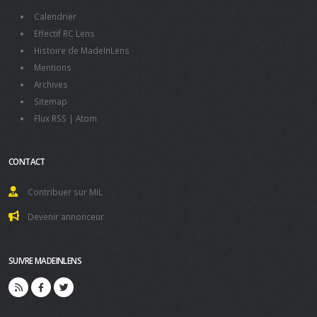
Calendrier
Effectif RC Lens
Histoire de MadeInLens
Mentions
Archives
Sitemap
Flux RSS
|
Atom
CONTACT
Contribuer sur MiL
Devenir annonceur
SUIVRE MADEINLENS