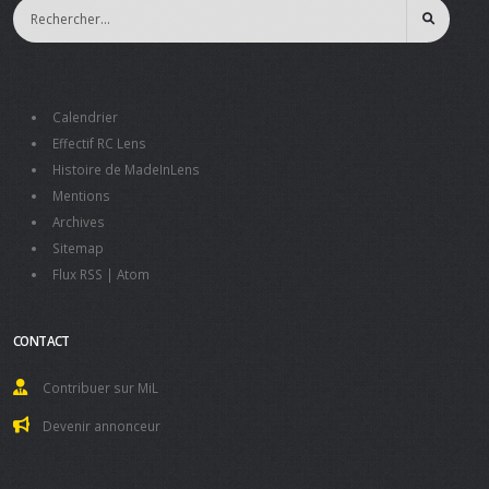
Calendrier
Effectif RC Lens
Histoire de MadeInLens
Mentions
Archives
Sitemap
Flux RSS
|
Atom
CONTACT
Contribuer sur MiL
Devenir annonceur