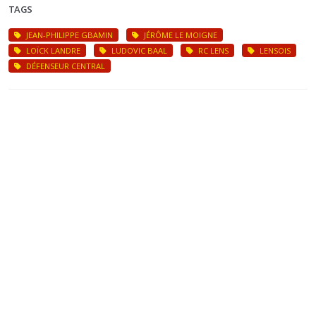
TAGS
JEAN-PHILIPPE GBAMIN
JÉRÔME LE MOIGNE
LOÏCK LANDRE
LUDOVIC BAAL
RC LENS
LENSOIS
DÉFENSEUR CENTRAL