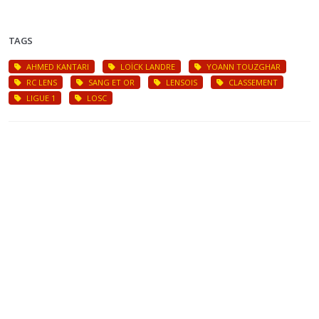
TAGS
AHMED KANTARI
LOÏCK LANDRE
YOANN TOUZGHAR
RC LENS
SANG ET OR
LENSOIS
CLASSEMENT
LIGUE 1
LOSC