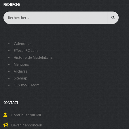
RECHERCHE
Calendrier
Effectif RC Lens
Histoire de MadeInLens
Mentions
Archives
Sitemap
Flux RSS
|
Atom
CONTACT
Contribuer sur MiL
Devenir annonceur