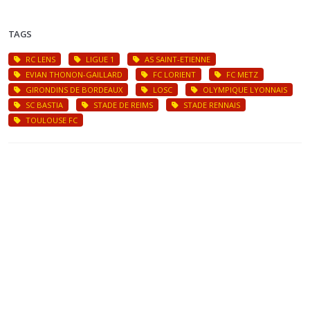
TAGS
RC LENS
LIGUE 1
AS SAINT-ETIENNE
EVIAN THONON-GAILLARD
FC LORIENT
FC METZ
GIRONDINS DE BORDEAUX
LOSC
OLYMPIQUE LYONNAIS
SC BASTIA
STADE DE REIMS
STADE RENNAIS
TOULOUSE FC