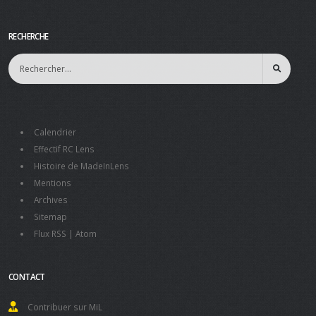
RECHERCHE
Calendrier
Effectif RC Lens
Histoire de MadeInLens
Mentions
Archives
Sitemap
Flux RSS
|
Atom
CONTACT
Contribuer sur MiL