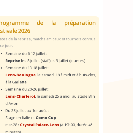
Programme de la préparation
stivale 2026
ates de la reprise, matchs amicaux et tournois connus
 ce jour.
Semaine du 6-12 juillet :
Reprise
les 8 juillet (staff) et 9 juillet (joueurs)
Semaine du 13-18 juillet :
Lens-Boulogne
, le samedi 18 à midi et à huis-clos,
à la Gaillette
Semaine du 20-26 juillet :
Lens-Charleroi
, le samedi 25 à midi, au stade Blin
d'Avion
Du 28 juillet au 1er août :
Stage en Italie et
Como Cup
mar.28 :
Crystal Palace-Lens
(à 19h00, durée 45
minutes)