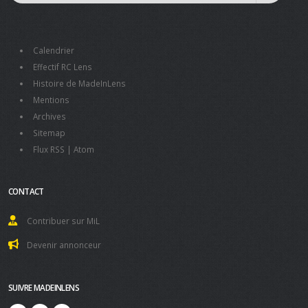
Calendrier
Effectif RC Lens
Histoire de MadeInLens
Mentions
Archives
Sitemap
Flux RSS
|
Atom
CONTACT
Contribuer sur MiL
Devenir annonceur
SUIVRE MADEINLENS