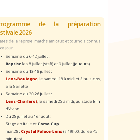
Programme de la préparation
stivale 2026
ates de la reprise, matchs amicaux et tournois connus
 ce jour.
Semaine du 6-12 juillet :
Reprise
les 8 juillet (staff) et 9 juillet (joueurs)
Semaine du 13-18 juillet :
Lens-Boulogne
, le samedi 18 à midi et à huis-clos,
à la Gaillette
Semaine du 20-26 juillet :
Lens-Charleroi
, le samedi 25 à midi, au stade Blin
d'Avion
Du 28 juillet au 1er août :
Stage en Italie et
Como Cup
mar.28 :
Crystal Palace-Lens
(à 19h00, durée 45
minutes)