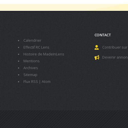
CONTACT
Calendrier
Effectif RC Lens
Contribuer sur
Histoire de MadeInLens
Devenir annon
Mentions
Archives
Sitemap
Flux RSS
|
Atom