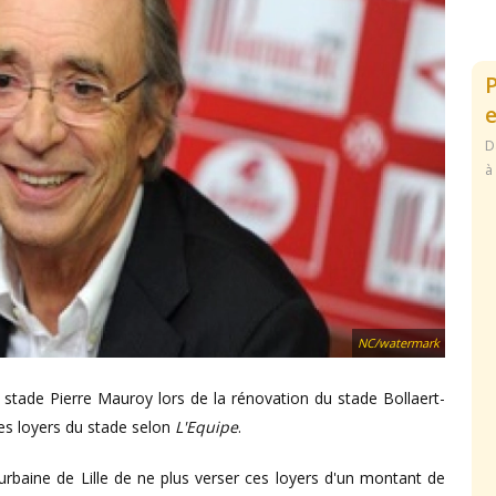
e
D
à
NC/watermark
tade Pierre Mauroy lors de la rénovation du stade Bollaert-
les loyers du stade selon
L'Equipe
.
aine de Lille de ne plus verser ces loyers d'un montant de