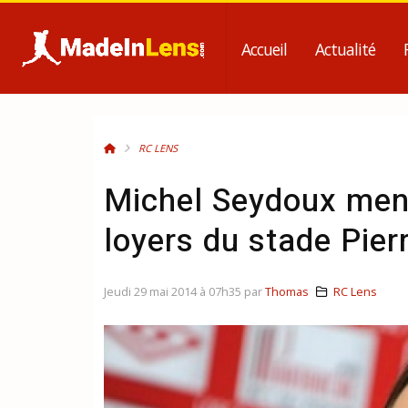
Accueil
Actualité
RC LENS
Michel Seydoux mena
loyers du stade Pie
Jeudi 29 mai 2014 à 07h35 par
Thomas
RC Lens