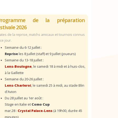
Programme de la préparation
stivale 2026
ates de la reprise, matchs amicaux et tournois connus
 ce jour.
Semaine du 6-12 juillet :
Reprise
les 8 juillet (staff) et 9 juillet (joueurs)
Semaine du 13-18 juillet :
Lens-Boulogne
, le samedi 18 à midi et à huis-clos,
à la Gaillette
Semaine du 20-26 juillet :
Lens-Charleroi
, le samedi 25 à midi, au stade Blin
d'Avion
Du 28 juillet au 1er août :
Stage en Italie et
Como Cup
mar.28 :
Crystal Palace-Lens
(à 19h00, durée 45
minutes)