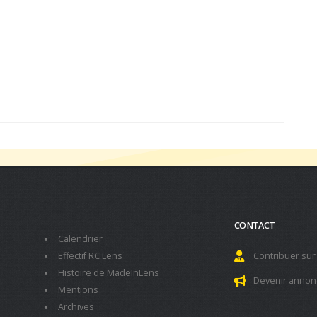
CONTACT
Calendrier
Effectif RC Lens
Contribuer sur
Histoire de MadeInLens
Devenir annon
Mentions
Archives