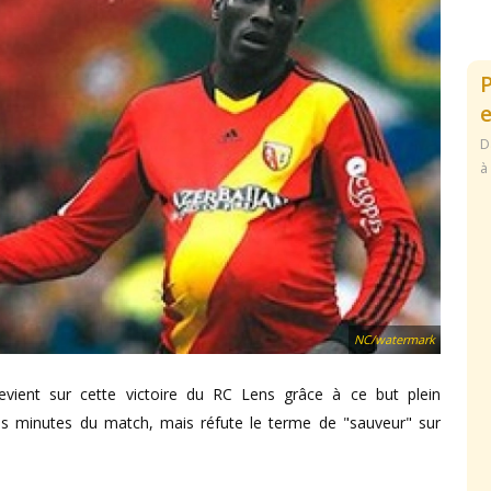
e
D
à
NC/watermark
evient sur cette victoire du RC Lens grâce à ce but plein
ères minutes du match, mais réfute le terme de "sauveur" sur