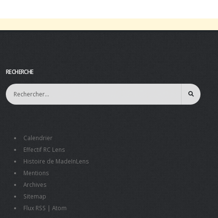
RECHERCHE
Calendrier
Effectif RC Lens
Histoire de MadeInLens
Mentions
Archives
Sitemap
Flux RSS
|
Atom