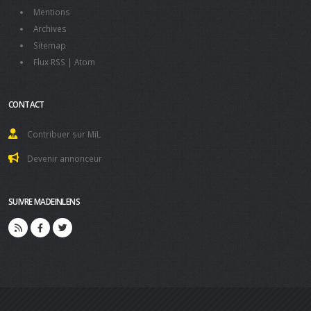
Mentions
Archives
Sitemap
Flux RSS
|
Atom
CONTACT
Contribuer sur MiL
Devenir annonceur
SUIVRE MADEINLENS