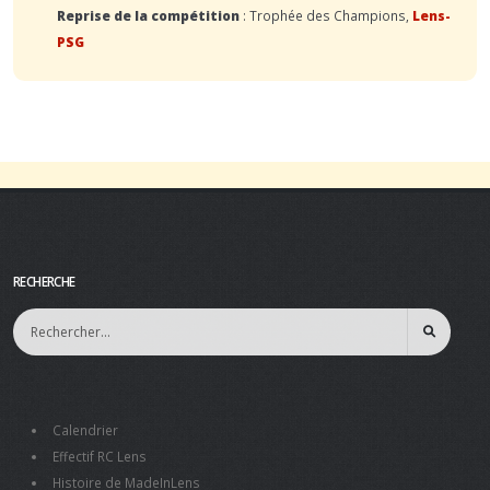
Reprise de la compétition
: Trophée des Champions,
Lens-
PSG
RECHERCHE
Calendrier
Effectif RC Lens
Histoire de MadeInLens