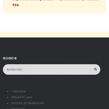
PSG
RECHERCHE
Calendrier
Effectif RC Lens
Histoire de MadeInLens
Mentions