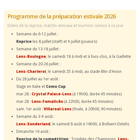
Programme de la préparation estivale 2026
Dates de la reprise, matchs amicaux et tournois connus à ce jour.
Semaine du 6-12 juillet :
Reprise
les 8 juillet (staff) et 9 juillet (joueurs)
Semaine du 13-18 juillet :
Lens-Boulogne
, le samedi 18 à midi et à huis-clos, à la Gaillette
Semaine du 20-26 juillet :
Lens-Charleroi
, le samedi 25 à midi, au stade Blin d'Avion
Du 28 juillet au 1er août :
Stage en Italie et
Como Cup
mar.28 :
Crystal Palace-Lens
(à 19h00, durée 45 minutes)
mar.28 :
Lens-Famalicão
(à 22h00, durée 45 minutes)
sam. 1er août :
Villareal-Lens
(finale, à 20h00, 90 minutes)
Semaine du 3-9 août :
Lens-Sunderland
, le samedi 8 août à 16h00, à Bollaert-Delelis
Dimanche 16 août :
Reprise de la compétition
: Trophée des Champions,
Lens-