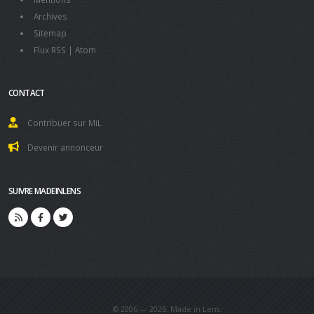
Archives
Sitemap
Flux RSS
|
Atom
CONTACT
Contribuer sur MiL
Devenir annonceur
SUIVRE MADEINLENS
© 2006 — 2026. Made in Lens.