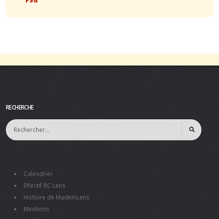
RECHERCHE
Calendrier
Effectif RC Lens
Histoire de MadeInLens
Mentions