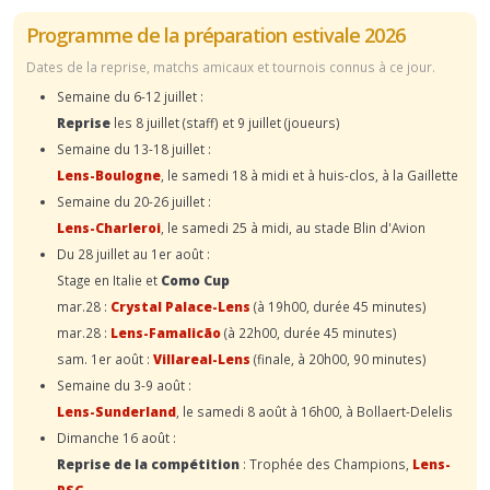
Programme de la préparation estivale 2026
Dates de la reprise, matchs amicaux et tournois connus à ce jour.
Semaine du 6-12 juillet :
Reprise
les 8 juillet (staff) et 9 juillet (joueurs)
Semaine du 13-18 juillet :
Lens-Boulogne
, le samedi 18 à midi et à huis-clos, à la Gaillette
Semaine du 20-26 juillet :
Lens-Charleroi
, le samedi 25 à midi, au stade Blin d'Avion
Du 28 juillet au 1er août :
Stage en Italie et
Como Cup
mar.28 :
Crystal Palace-Lens
(à 19h00, durée 45 minutes)
mar.28 :
Lens-Famalicão
(à 22h00, durée 45 minutes)
sam. 1er août :
Villareal-Lens
(finale, à 20h00, 90 minutes)
Semaine du 3-9 août :
Lens-Sunderland
, le samedi 8 août à 16h00, à Bollaert-Delelis
Dimanche 16 août :
Reprise de la compétition
: Trophée des Champions,
Lens-
PSG