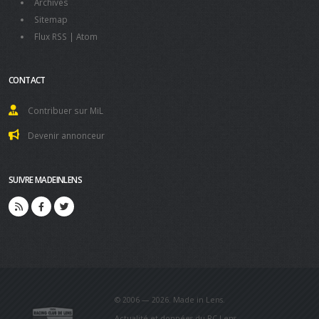
Archives
Sitemap
Flux RSS
|
Atom
CONTACT
Contribuer sur MiL
Devenir annonceur
SUIVRE MADEINLENS
© 2006 — 2026. Made in Lens.
Actualité et données du RC Lens.