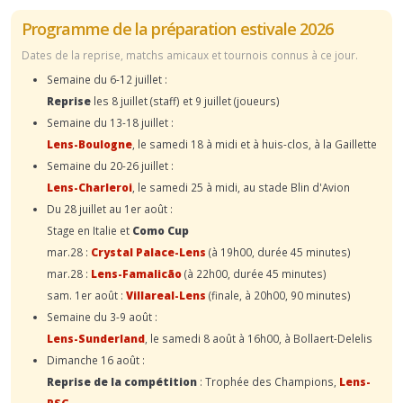
Programme de la préparation estivale 2026
Dates de la reprise, matchs amicaux et tournois connus à ce jour.
Semaine du 6-12 juillet :
Reprise
les 8 juillet (staff) et 9 juillet (joueurs)
Semaine du 13-18 juillet :
Lens-Boulogne
, le samedi 18 à midi et à huis-clos, à la Gaillette
Semaine du 20-26 juillet :
Lens-Charleroi
, le samedi 25 à midi, au stade Blin d'Avion
Du 28 juillet au 1er août :
Stage en Italie et
Como Cup
mar.28 :
Crystal Palace-Lens
(à 19h00, durée 45 minutes)
mar.28 :
Lens-Famalicão
(à 22h00, durée 45 minutes)
sam. 1er août :
Villareal-Lens
(finale, à 20h00, 90 minutes)
Semaine du 3-9 août :
Lens-Sunderland
, le samedi 8 août à 16h00, à Bollaert-Delelis
Dimanche 16 août :
Reprise de la compétition
: Trophée des Champions,
Lens-
PSG