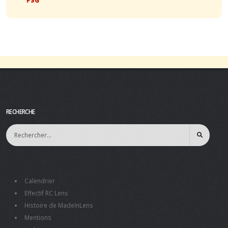
RECHERCHE
Calendrier
Effectif RC Lens
Histoire de MadeInLens
Mentions