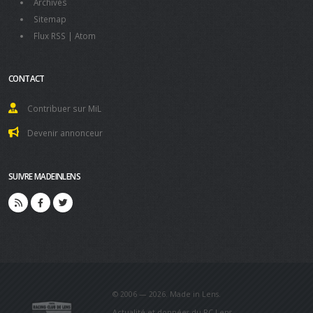
Archives
Sitemap
Flux RSS
|
Atom
CONTACT
Contribuer sur MiL
Devenir annonceur
SUIVRE MADEINLENS
© 2006 — 2026. Made in Lens.
Actualité et données du RC Lens.