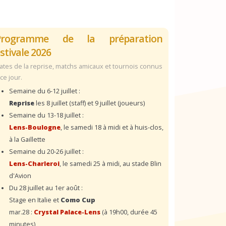
Programme de la préparation
stivale 2026
ates de la reprise, matchs amicaux et tournois connus
 ce jour.
Semaine du 6-12 juillet :
Reprise
les 8 juillet (staff) et 9 juillet (joueurs)
Semaine du 13-18 juillet :
Lens-Boulogne
, le samedi 18 à midi et à huis-clos,
à la Gaillette
Semaine du 20-26 juillet :
Lens-Charleroi
, le samedi 25 à midi, au stade Blin
d'Avion
Du 28 juillet au 1er août :
Stage en Italie et
Como Cup
mar.28 :
Crystal Palace-Lens
(à 19h00, durée 45
minutes)