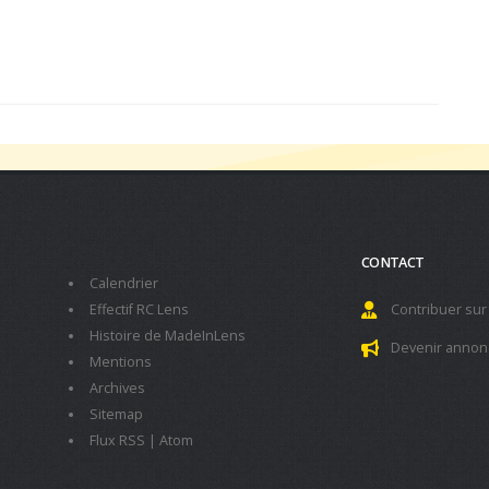
CONTACT
Calendrier
Effectif RC Lens
Contribuer sur
Histoire de MadeInLens
Devenir annon
Mentions
Archives
Sitemap
Flux RSS
|
Atom