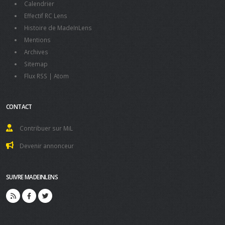
Calendrier
Effectif RC Lens
Histoire de MadeInLens
Mentions
Archives
Sitemap
Flux RSS
|
Atom
CONTACT
Contribuer sur MiL
Devenir annonceur
SUIVRE MADEINLENS