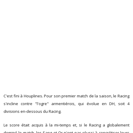
C'est fini à Houplines. Pour son premier match de la saison, le Racing
s'incline contre "l'ogre" armentiérois, qui évolue en DH, soit 4
divisions en-dessous du Racing.
Le score était acquis à la mi-temps et, si le Racing a globalement
dominé le match, les Sang et Or n'ont pas réussi à concrétiser leurs