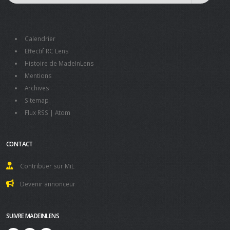
Calendrier
Effectif RC Lens
Histoire de MadeInLens
Mentions
Archives
Sitemap
Flux RSS
|
Atom
CONTACT
Contribuer sur MiL
Devenir annonceur
SUIVRE MADEINLENS