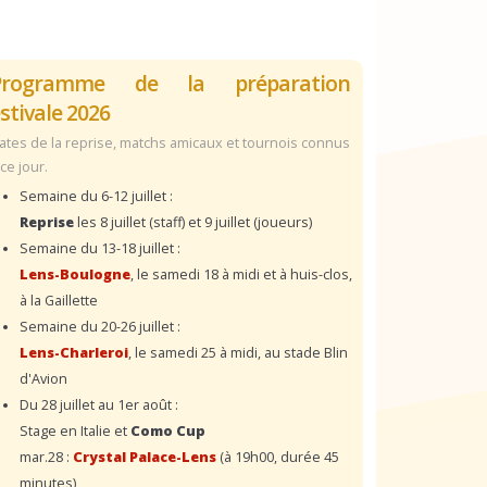
Programme de la préparation
stivale 2026
ates de la reprise, matchs amicaux et tournois connus
 ce jour.
Semaine du 6-12 juillet :
Reprise
les 8 juillet (staff) et 9 juillet (joueurs)
Semaine du 13-18 juillet :
Lens-Boulogne
, le samedi 18 à midi et à huis-clos,
à la Gaillette
Semaine du 20-26 juillet :
Lens-Charleroi
, le samedi 25 à midi, au stade Blin
d'Avion
Du 28 juillet au 1er août :
Stage en Italie et
Como Cup
mar.28 :
Crystal Palace-Lens
(à 19h00, durée 45
minutes)