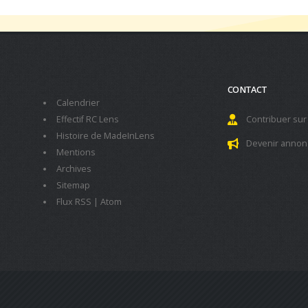
CONTACT
Calendrier
Effectif RC Lens
Contribuer sur
Histoire de MadeInLens
Devenir annon
Mentions
Archives
Sitemap
Flux RSS
|
Atom