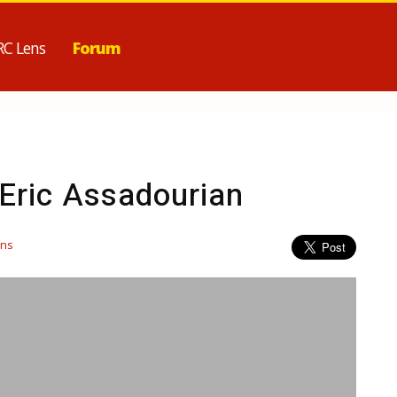
RC Lens
Forum
'Eric Assadourian
ens