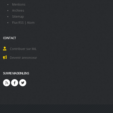
Mentions
Archives
Sitemap
Flux RSS
|
Atom
CONTACT
Contribuer sur MiL
Devenir annonceur
SUIVRE MADEINLENS