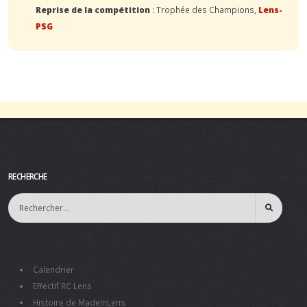
Reprise de la compétition
: Trophée des Champions,
Lens-
PSG
RECHERCHE
Calendrier
Effectif RC Lens
Histoire de MadeInLens