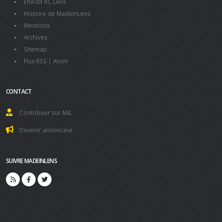
Effectif RC Lens
Histoire de MadeInLens
Mentions
Archives
Sitemap
Flux RSS
|
Atom
CONTACT
Contribuer sur MiL
Devenir annonceur
SUIVRE MADEINLENS