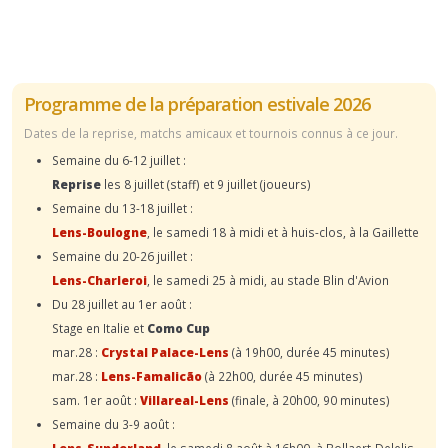
Programme de la préparation estivale 2026
Dates de la reprise, matchs amicaux et tournois connus à ce jour.
Semaine du 6-12 juillet :
Reprise
les 8 juillet (staff) et 9 juillet (joueurs)
Semaine du 13-18 juillet :
Lens-Boulogne
, le samedi 18 à midi et à huis-clos, à la Gaillette
Semaine du 20-26 juillet :
Lens-Charleroi
, le samedi 25 à midi, au stade Blin d'Avion
Du 28 juillet au 1er août :
Stage en Italie et
Como Cup
mar.28 :
Crystal Palace-Lens
(à 19h00, durée 45 minutes)
mar.28 :
Lens-Famalicão
(à 22h00, durée 45 minutes)
sam. 1er août :
Villareal-Lens
(finale, à 20h00, 90 minutes)
Semaine du 3-9 août :
Lens-Sunderland
, le samedi 8 août à 16h00, à Bollaert-Delelis