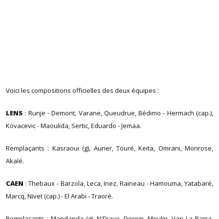
Voici les compositions officielles des deux équipes :
LENS
: Runje - Demont, Varane, Queudrue, Bédimo - Hermach (cap.),
Kovacevic - Maoulida, Sertic, Eduardo - Jemaa.
Remplaçants : Kasraoui (g), Aurier, Touré, Keita, Omrani, Monrose,
Akalé.
CAEN
: Thebaux - Barzola, Leca, Inez, Raineau - Hamouma, Yatabaré,
Marcq, Nivet (cap.) - El Arabi - Traoré.
Remplaçants : Mandanda (g), N'Diaye, Deroin, Moulin, Van La Parra,