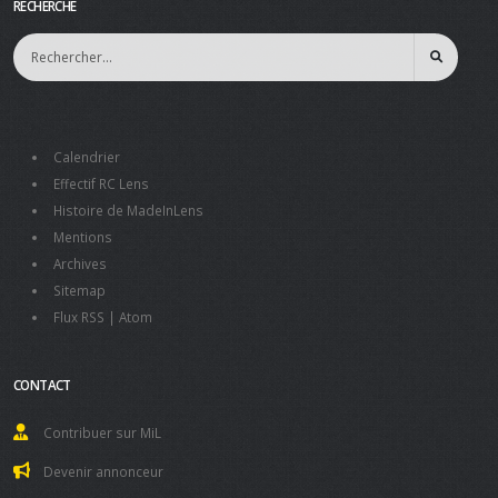
RECHERCHE
Calendrier
Effectif RC Lens
Histoire de MadeInLens
Mentions
Archives
Sitemap
Flux RSS
|
Atom
CONTACT
Contribuer sur MiL
Devenir annonceur