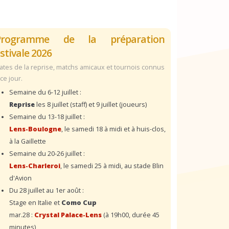
Programme de la préparation
stivale 2026
ates de la reprise, matchs amicaux et tournois connus
 ce jour.
Semaine du 6-12 juillet :
Reprise
les 8 juillet (staff) et 9 juillet (joueurs)
Semaine du 13-18 juillet :
Lens-Boulogne
, le samedi 18 à midi et à huis-clos,
à la Gaillette
Semaine du 20-26 juillet :
Lens-Charleroi
, le samedi 25 à midi, au stade Blin
d'Avion
Du 28 juillet au 1er août :
Stage en Italie et
Como Cup
mar.28 :
Crystal Palace-Lens
(à 19h00, durée 45
minutes)