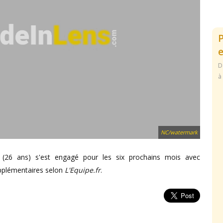
e
D
à
NC/watermark
 (26 ans) s'est engagé pour les six prochains mois avec
pplémentaires selon
L'Equipe.fr
.