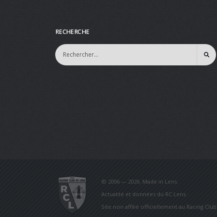
RECHERCHE
© 2006 — 2026. Made in Lens.
Actualité et données du RC Lens.
Site non affilié officiellement au Racing Clu