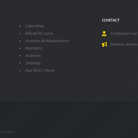
CONTACT
Calendrier
Effectif RC Lens
Contribuer sur
Histoire de MadeInLens
Devenir annon
Mentions
Archives
Sitemap
Flux RSS
|
Atom
b de Lens.