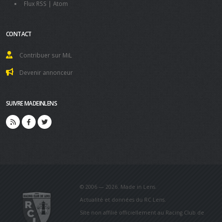
Flux RSS
|
Atom
CONTACT
Contribuer sur MiL
Devenir annonceur
SUIVRE MADEINLENS
© 2006 — 2026. Made in Lens.
Actualité et données du RC Lens.
Site non affilié officiellement au Racing Club de