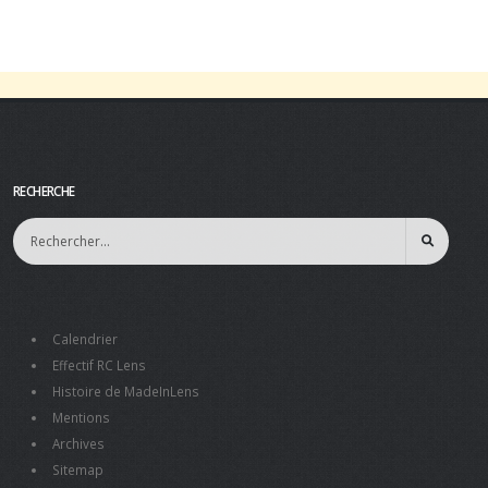
RECHERCHE
Calendrier
Effectif RC Lens
Histoire de MadeInLens
Mentions
Archives
Sitemap