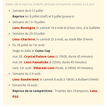
Dates de la reprise, matchs amicaux et tournois connus à ce jour.
Semaine du 6-12 juillet :
Reprise
les 8 juillet (staff) et 9 juillet (joueurs)
Semaine du 13-18 juillet :
Lens-Boulogne
, le samedi 18 à midi et à huis-clos, à la Gaillette
Semaine du 20-26 juillet :
Lens-Charleroi
, le samedi 25 à midi, au stade Blin d'Avion
Du 28 juillet au 1er août :
Stage en Italie et
Como Cup
mar.28 :
Crystal Palace-Lens
(à 19h00, durée 45 minutes)
mar.28 :
Lens-Famalicão
(à 22h00, durée 45 minutes)
sam. 1er août :
Villareal-Lens
(finale, à 20h00, 90 minutes)
Semaine du 3-9 août :
Lens-Sunderland
, le samedi 8 août à 16h00, à Bollaert-Delelis
Dimanche 16 août :
Reprise de la compétition
: Trophée des Champions,
Lens-
PSG