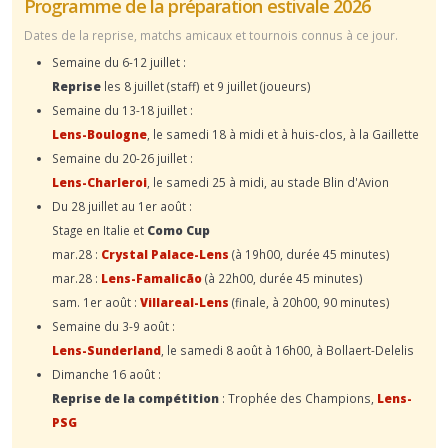
Programme de la préparation estivale 2026
Dates de la reprise, matchs amicaux et tournois connus à ce jour.
Semaine du 6-12 juillet :
Reprise
les 8 juillet (staff) et 9 juillet (joueurs)
Semaine du 13-18 juillet :
Lens-Boulogne
, le samedi 18 à midi et à huis-clos, à la Gaillette
Semaine du 20-26 juillet :
Lens-Charleroi
, le samedi 25 à midi, au stade Blin d'Avion
Du 28 juillet au 1er août :
Stage en Italie et
Como Cup
mar.28 :
Crystal Palace-Lens
(à 19h00, durée 45 minutes)
mar.28 :
Lens-Famalicão
(à 22h00, durée 45 minutes)
sam. 1er août :
Villareal-Lens
(finale, à 20h00, 90 minutes)
Semaine du 3-9 août :
Lens-Sunderland
, le samedi 8 août à 16h00, à Bollaert-Delelis
Dimanche 16 août :
Reprise de la compétition
: Trophée des Champions,
Lens-
PSG