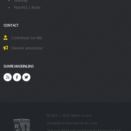
Sitemap
Flux RSS
|
Atom
CONTACT
Contribuer sur MiL
Devenir annonceur
SUIVRE MADEINLENS
© 2006 — 2026. Made in Lens.
Actualité et données du RC Lens.
Site non affilié officiellement au Racing Club de