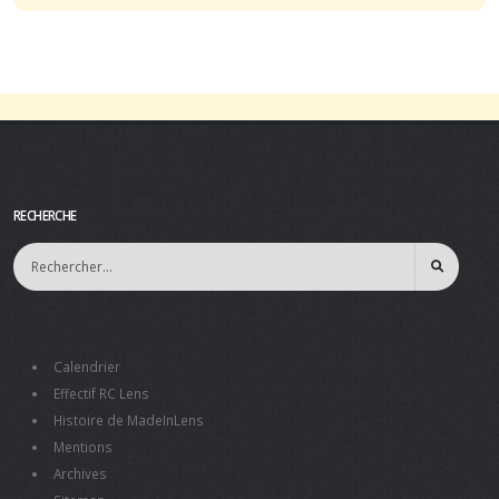
RECHERCHE
Calendrier
Effectif RC Lens
Histoire de MadeInLens
Mentions
Archives