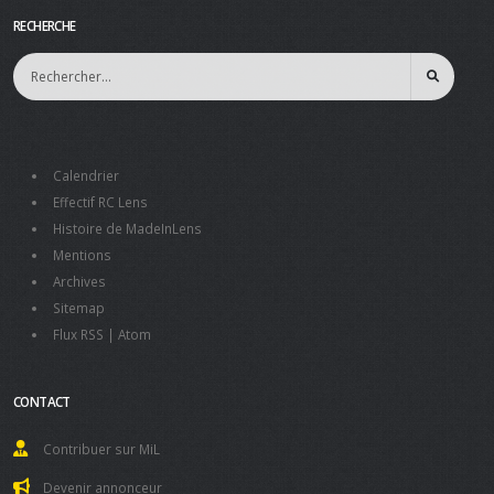
RECHERCHE
Calendrier
Effectif RC Lens
Histoire de MadeInLens
Mentions
Archives
Sitemap
Flux RSS
|
Atom
CONTACT
Contribuer sur MiL
Devenir annonceur