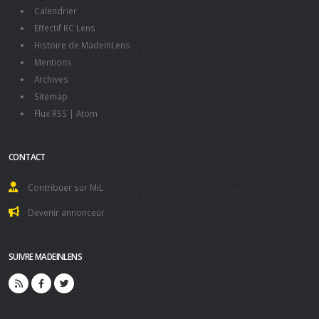
Calendrier
Effectif RC Lens
Histoire de MadeInLens
Mentions
Archives
Sitemap
Flux RSS
|
Atom
CONTACT
Contribuer sur MiL
Devenir annonceur
SUIVRE MADEINLENS