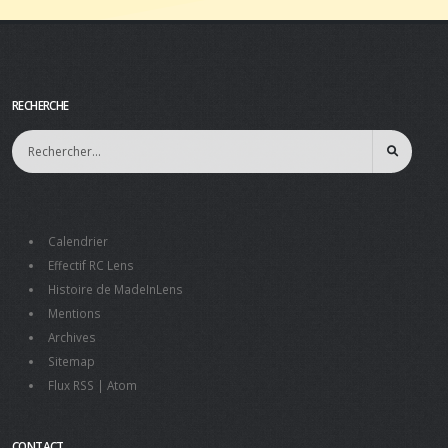
RECHERCHE
Calendrier
Effectif RC Lens
Histoire de MadeInLens
Mentions
Archives
Sitemap
Flux RSS
|
Atom
CONTACT