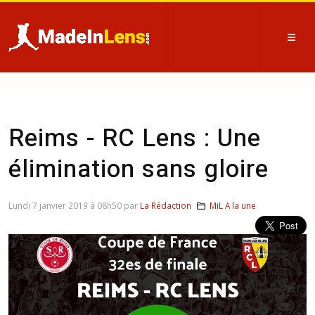
Reims - RC Lens : Une
élimination sans gloire
Lundi 7 janvier 2019 à 08h50 par
La Rédaction
MiL A la une