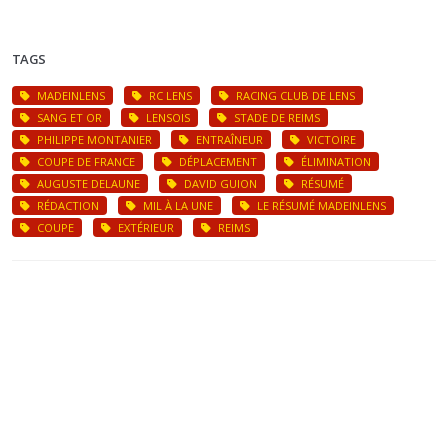
TAGS
MADEINLENS
RC LENS
RACING CLUB DE LENS
SANG ET OR
LENSOIS
STADE DE REIMS
PHILIPPE MONTANIER
ENTRAÎNEUR
VICTOIRE
COUPE DE FRANCE
DÉPLACEMENT
ÉLIMINATION
AUGUSTE DELAUNE
DAVID GUION
RÉSUMÉ
RÉDACTION
MIL À LA UNE
LE RÉSUMÉ MADEINLENS
COUPE
EXTÉRIEUR
REIMS