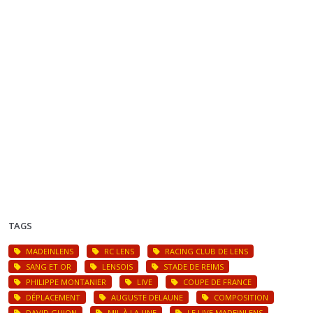
TAGS
MADEINLENS
RC LENS
RACING CLUB DE LENS
SANG ET OR
LENSOIS
STADE DE REIMS
PHILIPPE MONTANIER
LIVE
COUPE DE FRANCE
DÉPLACEMENT
AUGUSTE DELAUNE
COMPOSITION
DAVID GUION
MIL À LA UNE
LE LIVE MADEINLENS