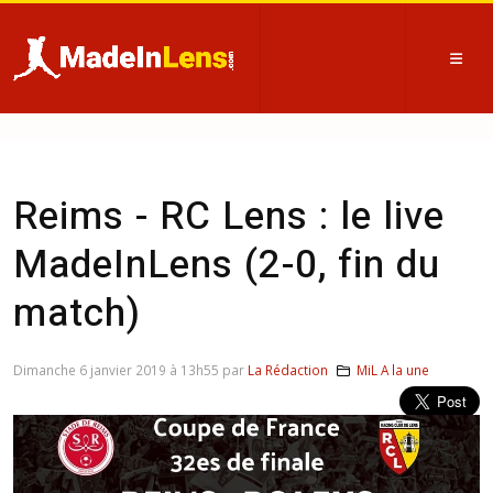
Reims - RC Lens : le live
MadeInLens (2-0, fin du
match)
Dimanche 6 janvier 2019 à 13h55 par
La Rédaction
MiL A la une