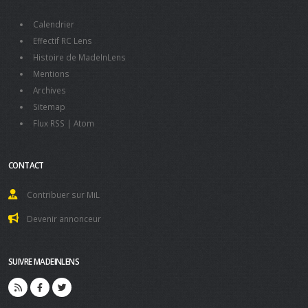
Calendrier
Effectif RC Lens
Histoire de MadeInLens
Mentions
Archives
Sitemap
Flux RSS
|
Atom
CONTACT
Contribuer sur MiL
Devenir annonceur
SUIVRE MADEINLENS