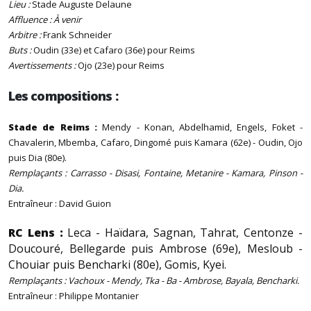
Lieu :
Stade Auguste Delaune
Affluence : À venir
Arbitre :
Frank Schneider
Buts :
Oudin (33e) et Cafaro (36e) pour Reims
Avertissements :
Ojo (23e) pour Reims
Les compositions :
Stade de Reims :
Mendy - Konan, Abdelhamid, Engels, Foket -
Chavalerin, Mbemba, Cafaro, Dingomé puis Kamara (62e) - Oudin, Ojo
puis Dia (80e).
Remplaçants : Carrasso - Disasi, Fontaine, Metanire - Kamara, Pinson -
Dia.
Entraîneur : David Guion
RC Lens :
Leca - Haïdara, Sagnan, Tahrat, Centonze -
Doucouré, Bellegarde puis Ambrose (69e), Mesloub -
Chouiar puis Bencharki (80e), Gomis, Kyei.
Remplaçants : Vachoux - Mendy, Tka - Ba - Ambrose, Bayala, Bencharki.
Entraîneur : Philippe Montanier