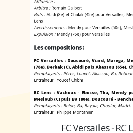
Affluence :
Arbitre :
Romain Galibert
Buts :
Abidi (8e) et Chalali (45e) pour Versailles, M
Lens
Avertissements :
Mendy pour Versailles (50e), Mes
Expulsion :
Mendy (76e) pour Versailles
Les compositions :
FC Versailles : Doucouré, Viard, Marega, Me
(78e), Berkak (C), Abidi puis Akassou (65e), C
Remplaçants : Pérez, Louvet, Akassou, Ba, Rebou
Entraîneur : Youcef Chibhi
RC Lens : Vachoux - Ebosse, Tka, Mendy pui
Mesloub (C) puis Ba (80e), Doucouré - Bench
Remplaçants : Belon, Ba, Bayala, Chouiar, Madri.
Entraîneur : Philippe Montanier
FC Versailles - RC 