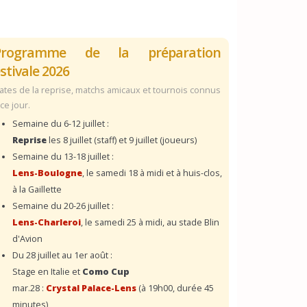
Programme de la préparation
stivale 2026
ates de la reprise, matchs amicaux et tournois connus
 ce jour.
Semaine du 6-12 juillet :
Reprise
les 8 juillet (staff) et 9 juillet (joueurs)
Semaine du 13-18 juillet :
Lens-Boulogne
, le samedi 18 à midi et à huis-clos,
à la Gaillette
Semaine du 20-26 juillet :
Lens-Charleroi
, le samedi 25 à midi, au stade Blin
d'Avion
Du 28 juillet au 1er août :
Stage en Italie et
Como Cup
mar.28 :
Crystal Palace-Lens
(à 19h00, durée 45
minutes)