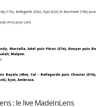
endy (17e), Bellegarde (25e), Kyei (62e) et Bencharki (74e) pour
loub (41e) pour Lens
ndy, Martella, Adel puis Pérez (57e), Bouyer puis Ba
halali, Malpon.
rs.
s Bayala (45e), Cal - Bellegarde puis Chouiar (57e),
arki, Kyei, Ambrose.
Lens : le live MadeInLens