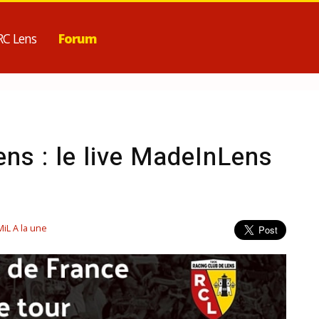
RC Lens
Forum
ens : le live MadeInLens
MiL A la une