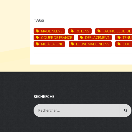
TAGS
MADEINLENS
RC LENS
RACING CLUB DE 
COUPE DE FRANCE
DÉPLACEMENT
TENUE
MIL À LA UNE
LE LIVE MADEINLENS
COUP
RECHERCHE