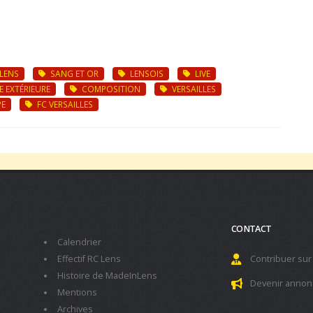
LENS
SANG ET OR
LENSOIS
LIVE
 EXTÉRIEURE
COMPOSITION
VERSAILLES
E
FC VERSAILLES
CONTACT
Calendrier
Effectif RC Lens
Contribuer sur
Histoire de MadeInLens
Devenir annon
Mentions
Archives