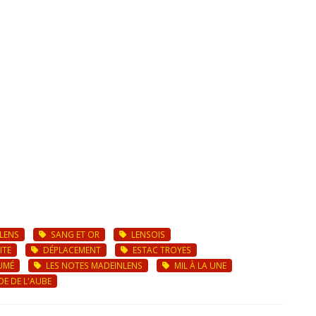
LENS
SANG ET OR
LENSOIS
ITE
DÉPLACEMENT
ESTAC TROYES
UMÉ
LES NOTES MADEINLENS
MIL À LA UNE
E DE L'AUBE