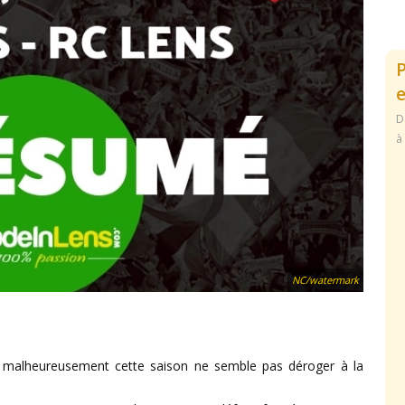
e
D
à
NC/watermark
, malheureusement cette saison ne semble pas déroger à la