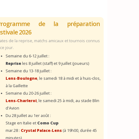
Programme de la préparation
stivale 2026
ates de la reprise, matchs amicaux et tournois connus
 ce jour.
Semaine du 6-12 juillet :
Reprise
les 8 juillet (staff) et 9 juillet (joueurs)
Semaine du 13-18 juillet :
Lens-Boulogne
, le samedi 18 à midi et à huis-clos,
à la Gaillette
Semaine du 20-26 juillet :
Lens-Charleroi
, le samedi 25 à midi, au stade Blin
d'Avion
Du 28 juillet au 1er août :
Stage en Italie et
Como Cup
mar.28 :
Crystal Palace-Lens
(à 19h00, durée 45
minutes)