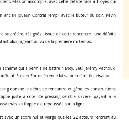
utent. Mission accomplie, avec cette défaite face à Troyes qui
un ancien joueur. Contrat rempli avec le buteur du soir, Kévin
pu prédire, résignés, l’issue de cette rencontre : une défaite
utant plus rageant au vu de la première mi-temps.
e schéma qui a permis de battre Nancy. Seul Jérémy Vachoux,
uffrant. Steven Fortes étrenne lui sa première titularisation.
acing domine le début de rencontre et gêne les constructions
appe juste à côté. Ce pressing semble s’avérer payant à la
a mais sa frappe est repoussée sur la ligne.
 avec un score nul et vierge que les 22 acteurs rentrent au