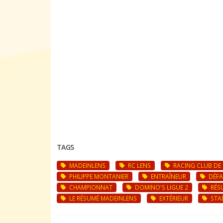
TAGS
MADEINLENS
RC LENS
RACING CLUB DE 
PHILIPPE MONTANIER
ENTRAÎNEUR
DÉFA
CHAMPIONNAT
DOMINO'S LIGUE 2
RÉS
LE RÉSUMÉ MADEINLENS
EXTÉRIEUR
STAD