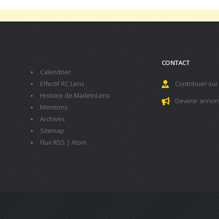
CONTACT
Calendrier
Effectif RC Lens
Contribuer sur
Histoire de MadeInLens
Devenir annon
Mentions
Archives
Sitemap
Flux RSS
|
Atom