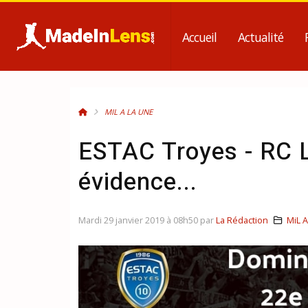
Accueil
Actualité
MIL A LA UNE
ESTAC Troyes - RC 
évidence...
Mardi 29 janvier 2019 à 08h50 par
La Rédaction
MiL A