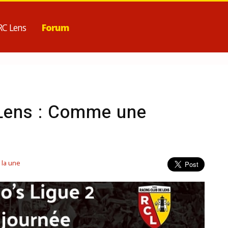
RC Lens
Forum
Lens : Comme une
 la une