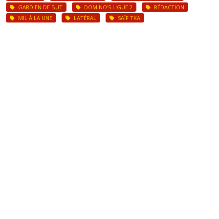
GARDIEN DE BUT
DOMINO'S LIGUE 2
RÉDACTION
MIL À LA UNE
LATÉRAL
SAÏF TKA