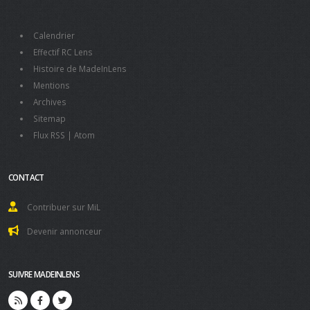
Calendrier
Effectif RC Lens
Histoire de MadeInLens
Mentions
Archives
Sitemap
Flux RSS
|
Atom
CONTACT
Contribuer sur MiL
Devenir annonceur
SUIVRE MADEINLENS