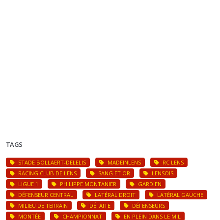
TAGS
STADE BOLLAERT-DELELIS
MADEINLENS
RC LENS
RACING CLUB DE LENS
SANG ET OR
LENSOIS
LIGUE 1
PHILIPPE MONTANIER
GARDIEN
DÉFENSEUR CENTRAL
LATÉRAL DROIT
LATÉRAL GAUCHE
MILIEU DE TERRAIN
DÉFAITE
DÉFENSEURS
MONTÉE
CHAMPIONNAT
EN PLEIN DANS LE MIL