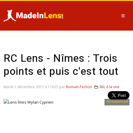
RC Lens - Nîmes : Trois
points et puis c'est tout
Mardi 1 décembre 2015 à 11h25 par
Romain Pechon
MiL A la une
NC/watermark