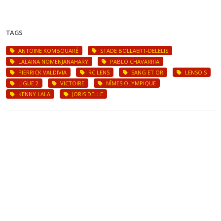
TAGS
ANTOINE KOMBOUARÉ
STADE BOLLAERT-DELELIS
LALAÏNA NOMENJANAHARY
PABLO CHAVARRIA
PIERRICK VALDIVIA
RC LENS
SANG ET OR
LENSOIS
LIGUE 2
VICTOIRE
NÎMES OLYMPIQUE
KENNY LALA
JORIS DELLE