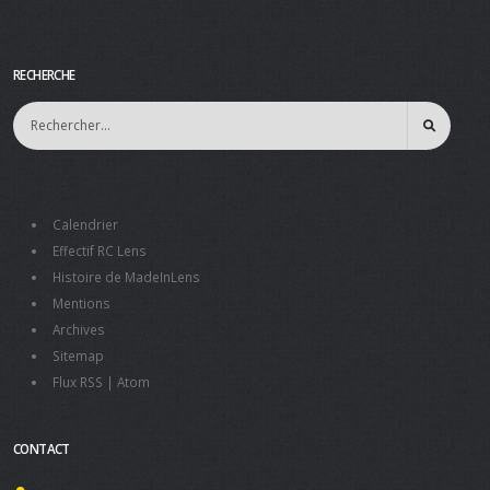
RECHERCHE
Calendrier
Effectif RC Lens
Histoire de MadeInLens
Mentions
Archives
Sitemap
Flux RSS
|
Atom
CONTACT