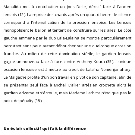
Maoulida met à contribution un Joris Delle, décisif face à l'ancien
lensois (12'). La reprise des chants après un quart d'heure de silence
correspond à l'intensification de la pression lensoise. Les Lensois
monopolisent le ballon et tentent de construire sur les ailes. Le côté
gauche emmené par le duo Lala-Lalaïna se montre particulièrement
percutant sans pour autant déboucher sur une quelconque occasion
franche. Au milieu de cette domination stérile, le gardien lensois
gagne un nouveau face à face contre Anthony Koura (35'). L'unique
occasion lensoise est à mettre au crédit de Lalaïna Nomenjanahary.
Le Malgache profite d'un bon travail en pivot de son capitaine, afin de
se présenter seul face à Michel. L'allier artésien crochète alors le
gardien adverse et s'écroule, mais Madame l'arbitre n'indique pas le
point de pénalty (38').
Un éclair collectif qui fait la différence